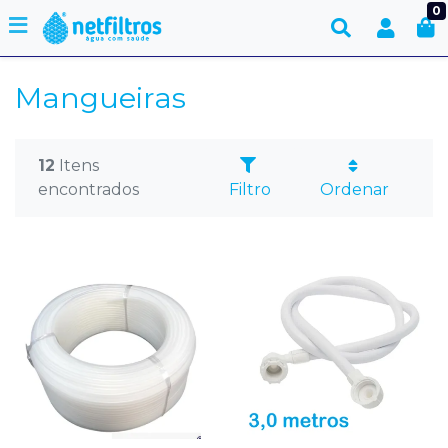
0
Mangueiras
12
Itens
encontrados
Filtro
Ordenar