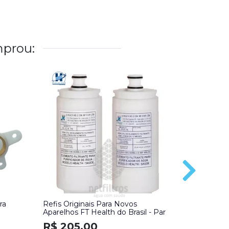
prou:
ra
Refis Originais Para Novos
Cuba Plás
Aparelhos FT Health do Brasil - Par
R$ 48,
R$ 205,00