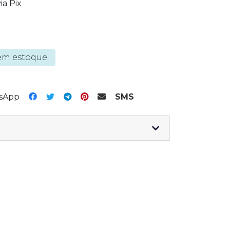
ia Pix
em estoque
tsApp
SMS