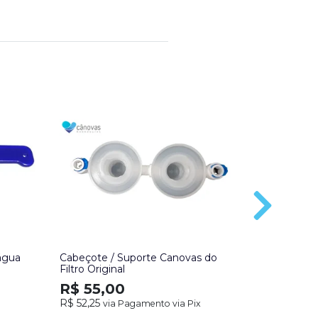
 água
Cabeçote / Suporte Canovas do
Painel Fr
Filtro Original
Evidence 
R$ 55,00
R$ 75,
R$ 52,25
via Pagamento via Pix